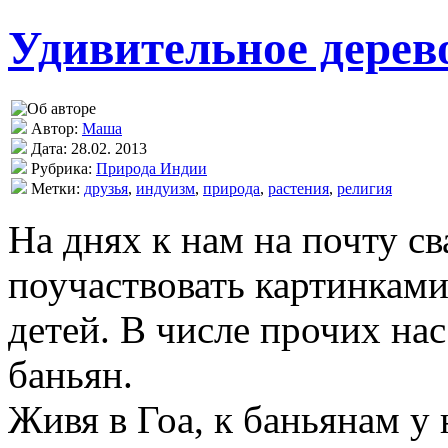
Удивительное дерев
Автор:
Маша
Дата: 28.02. 2013
Рубрика:
Природа Индии
Метки:
друзья
,
индуизм
,
природа
,
растения
,
религия
На днях к нам на почту с
поучаствовать картинками
детей. В числе прочих на
баньян.
Живя в Гоа, к баньянам у 