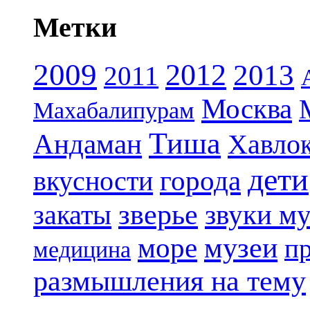
Метки
2009
2012
2013
2011
Москва
Махабалипурам
Тиша
Андаман
Хавло
дети
вкусности
города
зверье
закаты
звуки м
музеи
море
п
медицина
размышления на тему