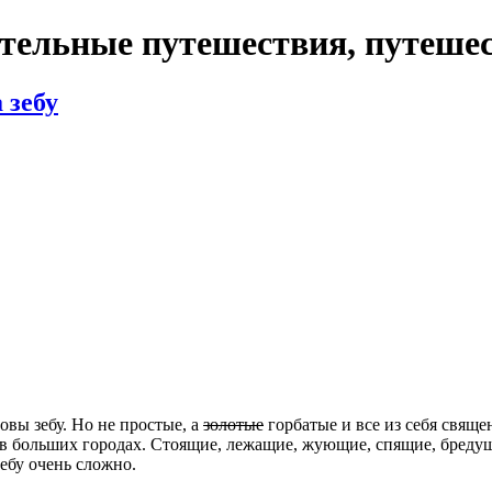
ятельные путешествия, путешес
 зебу
вы зебу. Но не простые, а
золотые
горбатые и все из себя священ
г в больших городах. Стоящие, лежащие, жующие, спящие, бреду
ебу очень сложно.