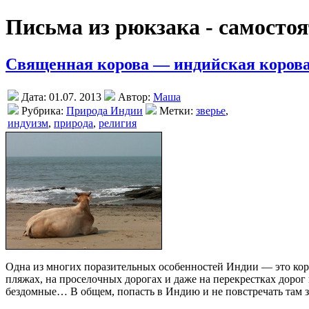
Письма из рюкзака - самосто
Священная корова — индийская корова
Дата: 01.07. 2013
Автор:
Маша
Рубрика:
Природа Индии
Метки:
зверье
,
индуизм
,
природа
,
религия
Одна из многих поразительных особенностей Индии — это коро
пляжах, на проселочных дорогах и даже на перекрестках доро
бездомные… В общем, попасть в Индию и не повстречать там з