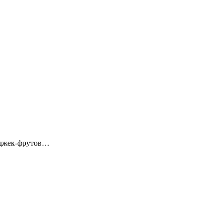
и джек-фрутов…