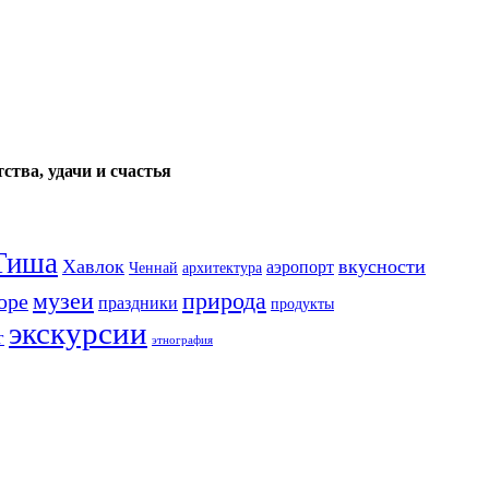
ства, удачи и счастья
Тиша
Хавлок
вкусности
аэропорт
Ченнай
архитектура
музеи
природа
оре
праздники
продукты
экскурсии
г
этнография