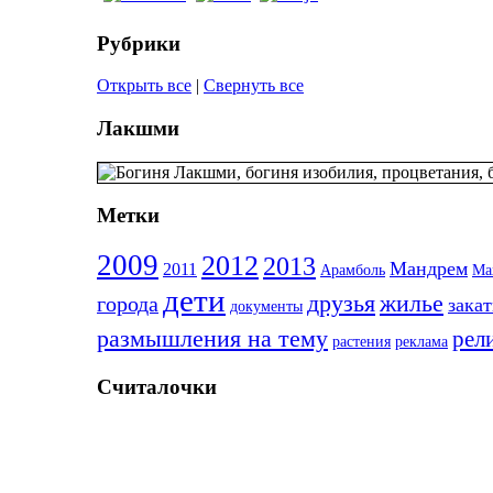
Рубрики
Открыть все
|
Свернуть все
Лакшми
Метки
2009
2012
2013
Мандрем
2011
Арамболь
Ма
дети
друзья
жилье
города
зака
документы
размышления на тему
рел
растения
реклама
Считалочки