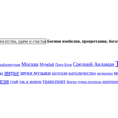
Богиня изобилия, процветания, богат
Москва
Средний Андаман
Мумбай
хабалипурам
Порт-Блэр
зверье
звуки музыки
м
ты
католичество
индуизм
медицина
игия
транспорт
стаф
так и живем
шоппин
форты
чукча-читатель