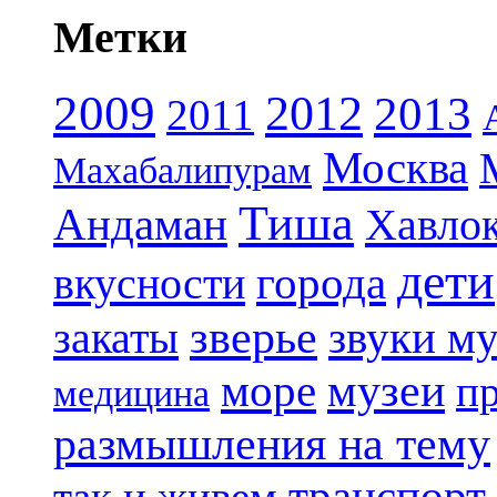
Метки
2009
2012
2013
2011
Москва
Махабалипурам
Тиша
Андаман
Хавло
дети
вкусности
города
зверье
закаты
звуки м
музеи
море
п
медицина
размышления на тему
транспорт
так и живем