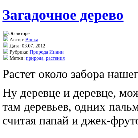
Загадочное дерево
Автор:
Вовка
Дата: 03.07. 2012
Рубрика:
Природа Индии
Метки:
природа
,
растения
Растет около забора наш
Ну деревце и деревце, мож
там деревьев, одних паль
считая папай и джек-фру