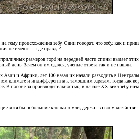
на тему происхождения зебу. Одни говорят, что зебу, как и при
ения не имеют — где правда?
приличных размеров горб на передней части спины выдает этих 
ный день. Зачем он им сдался, ученые ответа так и не нашли.
х Азии и Африки, лет 100 назад их начали разводить в Централ
ном климате и индифферентна к тамошним заразам, тогда как ко
ое. В погоне за производительностью, в начале XX века зебу нача
е хотя бы небольшие клочки земли, держат в своем хозяйстве з