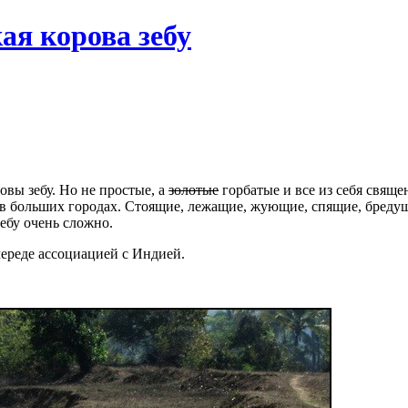
я корова зебу
вы зебу. Но не простые, а
золотые
горбатые и все из себя священ
г в больших городах. Стоящие, лежащие, жующие, спящие, бреду
ебу очень сложно.
 череде ассоциацией с Индией.