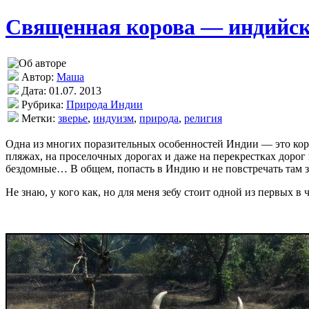
Священная корова — индийска
Автор:
Маша
Дата: 01.07. 2013
Рубрика:
Природа Индии
Метки:
зверье
,
индуизм
,
природа
,
религия
Одна из многих поразительных особенностей Индии — это коро
пляжах, на проселочных дорогах и даже на перекрестках доро
бездомные… В общем, попасть в Индию и не повстречать там з
Не знаю, у кого как, но для меня зебу стоит одной из первых в