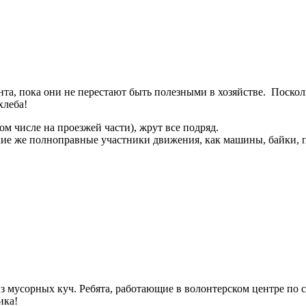
та, пока они не перестают быть полезными в хозяйстве. Поскол
хлеба!
том числе на проезжей части), жрут все подряд.
акие же полноправные участники движения, как машины, байки,
з мусорных куч. Ребята, работающие в волонтерском центре по 
ика!