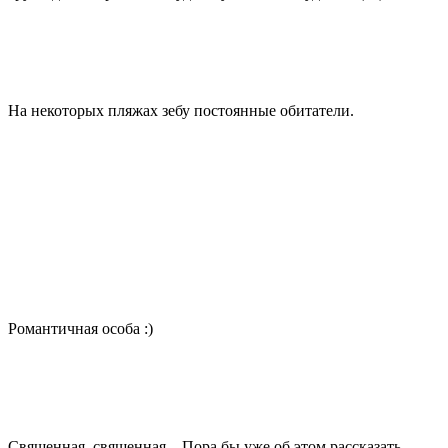
На некоторых пляжах зебу постоянные обитатели.
Романтичная особа :)
Священная, священная…Пора бы уже об этом рассказать.