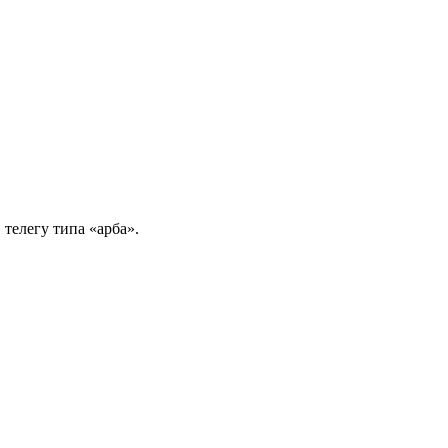
 телегу типа «арба».