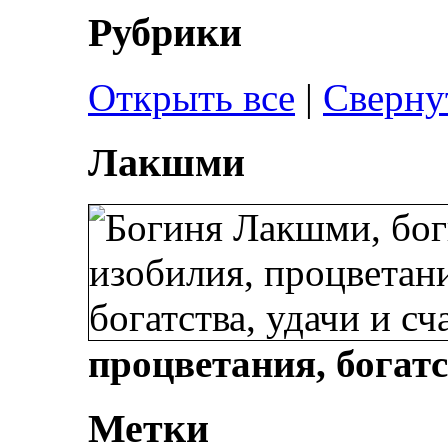
Рубрики
Открыть все
|
Сверну
Лакшми
процветания, богатс
Метки