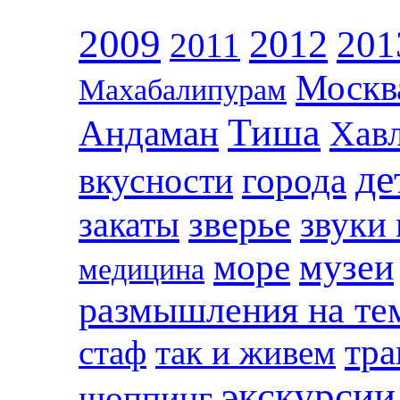
2009
2012
201
2011
Москв
Махабалипурам
Тиша
Андаман
Хав
де
вкусности
города
зверье
закаты
звуки
музеи
море
медицина
размышления на те
тра
стаф
так и живем
экскурсии
шоппинг