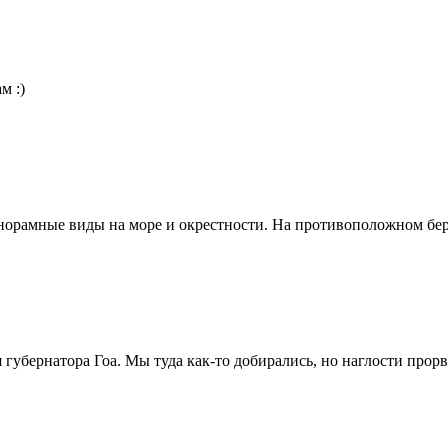
м :)
анорамные виды на море и окрестности. На противоположном б
убернатора Гоа. Мы туда как-то добирались, но наглости прорват