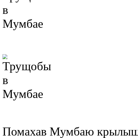
Помахав Мумбаю крылыш