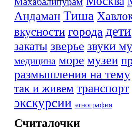
Москва
Махабалипурам
Тиша
Андаман
Хавло
дети
вкусности
города
зверье
закаты
звуки м
музеи
море
п
медицина
размышления на тему
транспорт
так и живем
экскурсии
этнография
Считалочки