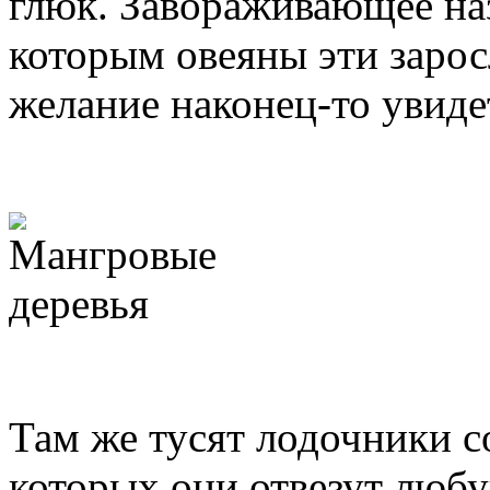
глюк. Завораживающее на
которым овеяны эти зарос
желание наконец-то увидет
Там же тусят лодочники 
которых они отвезут люб