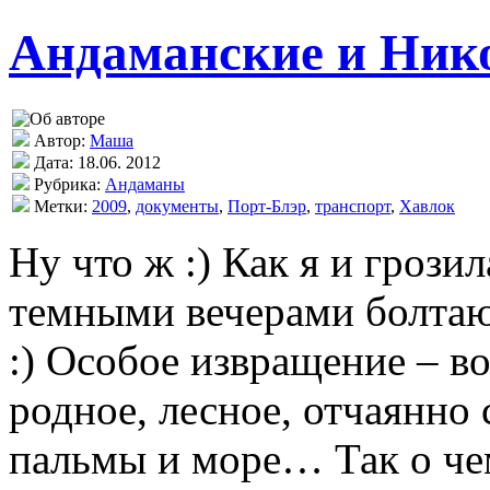
Андаманские и Нико
Автор:
Маша
Дата: 18.06. 2012
Рубрика:
Андаманы
Метки:
2009
,
документы
,
Порт-Блэр
,
транспорт
,
Хавлок
Ну что ж :) Как я и грози
темными вечерами болтаюс
:) Особое извращение – в
родное, лесное, отчаянно 
пальмы и море… Так о че