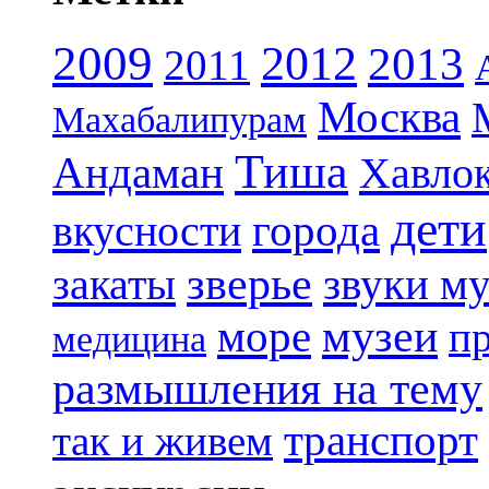
2009
2012
2013
2011
Москва
Махабалипурам
Тиша
Андаман
Хавло
дети
вкусности
города
зверье
закаты
звуки м
музеи
море
п
медицина
размышления на тему
транспорт
так и живем