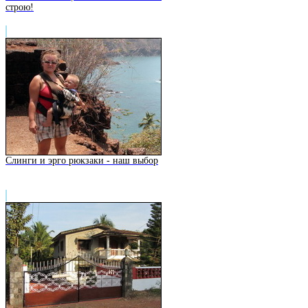
строю!
Слинги и эрго рюкзаки - наш выбор