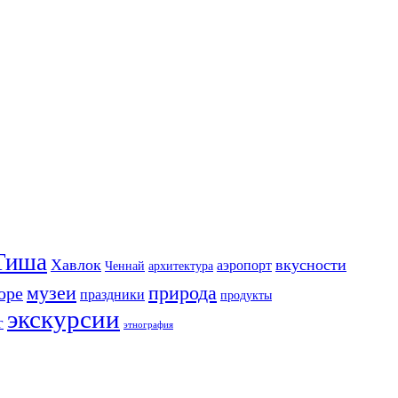
Тиша
Хавлок
вкусности
аэропорт
Ченнай
архитектура
музеи
природа
оре
праздники
продукты
экскурсии
г
этнография