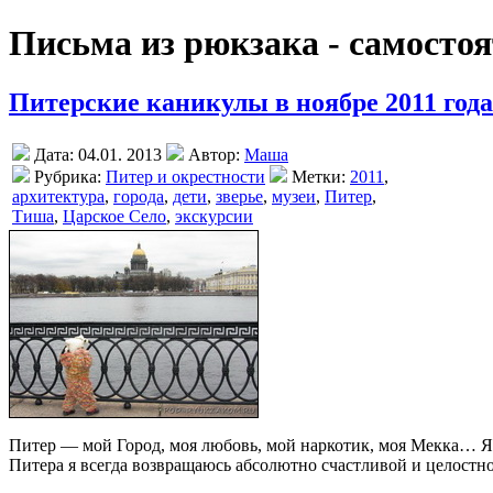
Письма из рюкзака - самосто
Питерские каникулы в ноябре 2011 года
Дата: 04.01. 2013
Автор:
Маша
Рубрика:
Питер и окрестности
Метки:
2011
,
архитектура
,
города
,
дети
,
зверье
,
музеи
,
Питер
,
Тиша
,
Царское Село
,
экскурсии
Питер — мой Город, моя любовь, мой наркотик, моя Мекка… Я н
Питера я всегда возвращаюсь абсолютно счастливой и целостно