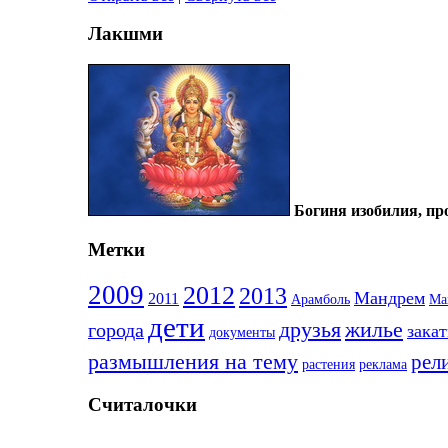
Лакшми
Богиня изобилия, про
Метки
2009
2012
2013
Мандрем
2011
Арамболь
Ма
дети
друзья
жилье
города
зака
документы
размышления на тему
рел
растения
реклама
Считалочки