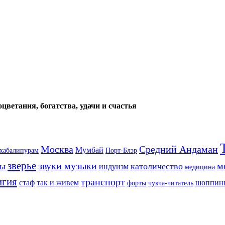
цветания, богатства, удачи и счастья
Москва
Средний Андаман
Мумбай
хабалипурам
Порт-Блэр
зверье
звуки музыки
м
ты
католичество
индуизм
медицина
игия
транспорт
стаф
так и живем
шоппин
форты
чукча-читатель