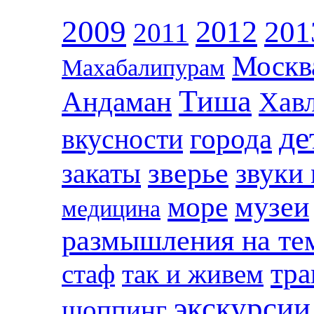
2009
2012
201
2011
Москв
Махабалипурам
Тиша
Андаман
Хав
де
вкусности
города
зверье
закаты
звуки
музеи
море
медицина
размышления на те
тра
стаф
так и живем
экскурсии
шоппинг