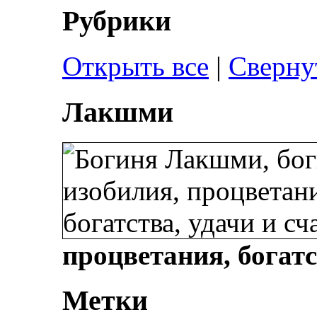
Рубрики
Открыть все
|
Сверну
Лакшми
процветания, богатс
Метки