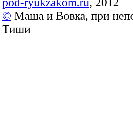
pod-ryukzakom.ru
, 2012
©
Маша и Вовка, при неп
Тиши