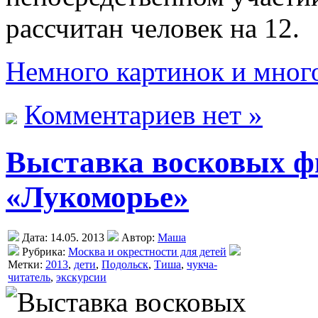
рассчитан человек на 12.
Немного картинок и много
Комментариев нет »
Выставка восковых ф
«Лукоморье»
Дата: 14.05. 2013
Автор:
Маша
Рубрика:
Москва и окрестности для детей
Метки:
2013
,
дети
,
Подольск
,
Тиша
,
чукча-
читатель
,
экскурсии